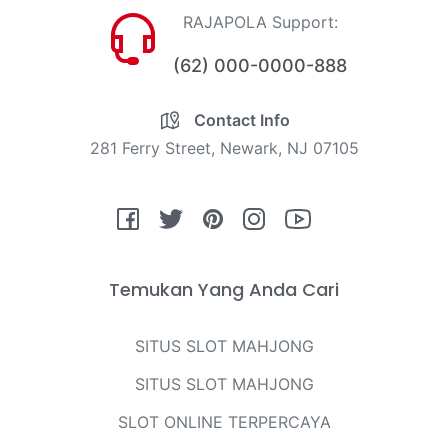
RAJAPOLA Support:
(62) 000-0000-888
Contact Info
281 Ferry Street, Newark, NJ 07105
Fb
Tw
Pin
Ins
You
Temukan Yang Anda Cari
SITUS SLOT MAHJONG
SITUS SLOT MAHJONG
SLOT ONLINE TERPERCAYA