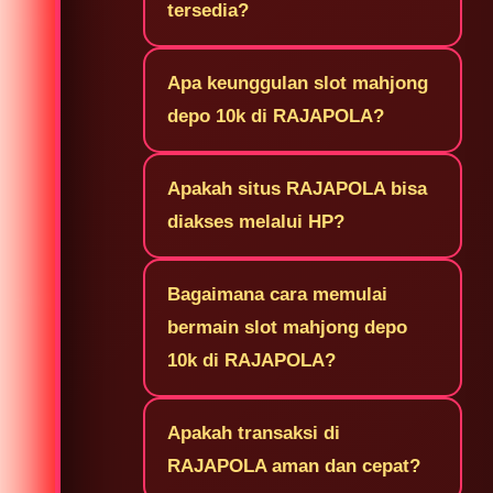
tersedia?
Apa keunggulan slot mahjong
depo 10k di RAJAPOLA?
Apakah situs RAJAPOLA bisa
diakses melalui HP?
Bagaimana cara memulai
bermain slot mahjong depo
10k di RAJAPOLA?
Apakah transaksi di
RAJAPOLA aman dan cepat?