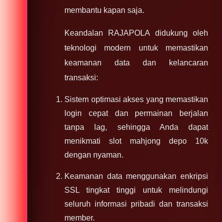
membantu kapan saja.
Keandalan RAJAPOLA didukung oleh
teknologi modern untuk memastikan
keamanan data dan kelancaran
transaksi:
Sistem optimasi akses yang memastikan
login cepat dan permainan berjalan
tanpa lag, sehingga Anda dapat
menikmati slot mahjong depo 10k
dengan nyaman.
Keamanan data menggunakan enkripsi
SSL tingkat tinggi untuk melindungi
seluruh informasi pribadi dan transaksi
member.