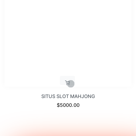
end
terbaik.
cepat.
canggih.
SITUS SLOT MAHJONG
Nikmati
$5000.00
slot
PG
Soft
dengan