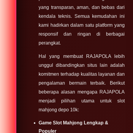
yang transparan, aman, dan bebas dari
kendala teknis. Semua kemudahan ini
kami hadirkan dalam satu platform yang
responsif dan ringan di berbagai
perangkat.
Hal yang membuat RAJAPOLA lebih
unggul dibandingkan situs lain adalah
komitmen terhadap kualitas layanan dan
pengalaman bermain terbaik. Berikut
beberapa alasan mengapa RAJAPOLA
menjadi pilihan utama untuk slot
mahjong depo 10k:
Game Slot Mahjong Lengkap &
Populer