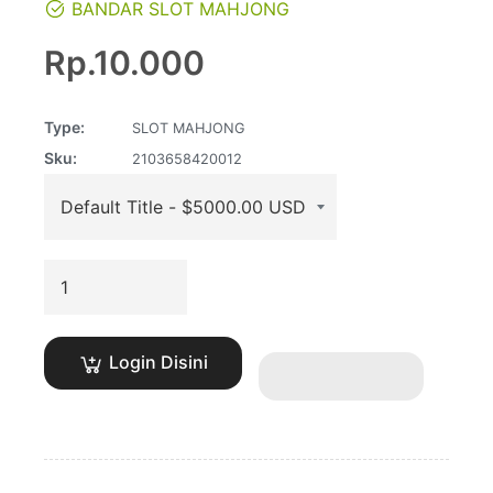
BANDAR SLOT MAHJONG
Terpercaya
Depo 10k
Regular
Rp.10.000
price
Type:
SLOT MAHJONG
Sku:
2103658420012
Login Disini